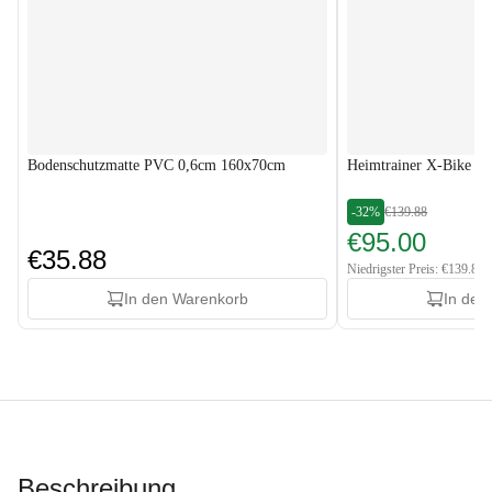
Bodenschutzmatte PVC 0,6cm 160x70cm
Heimtrainer X-Bike H
-32%
€139.88
€95.00
€35.88
Niedrigster Preis: €139.88
In den Warenkorb
In den
Beschreibung