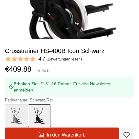
Crosstrainer HS-400B Icon Schwarz
Reviews
4.7
(
Bewertungen lesen
)
4.7 out of 5 stars
€409.88
Inkl. MwSt.
Erhalten Sie -€131.16 Rabatt.
Für den Newsletter
anmelden
Farbvariante: Schwarz/Rot
In den Warenkorb