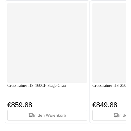
Crosstrainer HS-160CF Stage Grau
Crosstrainer HS-250C
€859.88
€849.88
In den Warenkorb
In den