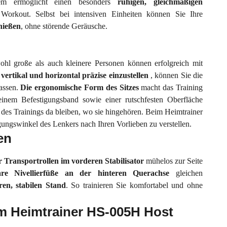
tem ermöglicht einen besonders
ruhigen, gleichmäßigen
 Workout. Selbst bei intensiven Einheiten können Sie Ihre
nießen
, ohne störende Geräusche.
ohl große als auch kleinere Personen können erfolgreich mit
 vertikal und horizontal präzise einzustellen
, können Sie die
passen.
Die ergonomische Form des Sitzes
macht das Training
nem Befestigungsband sowie einer rutschfesten Oberfläche
 des Trainings da bleiben, wo sie hingehören. Beim Heimtrainer
gungswinkel des Lenkers nach Ihren Vorlieben zu verstellen.
en
er Transportrollen im vorderen Stabilisator
mühelos zur Seite
bare Nivellierfüße an der hinteren Querachse
gleichen
ren, stabilen Stand
. So trainieren Sie komfortabel und ohne
em Heimtrainer HS-005H Host