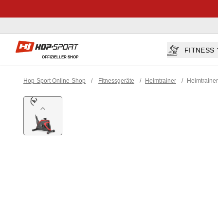
Hop-sport.at
FITNESS
OFFIZIELLER SHOP
Hop-Sport Online-Shop
/
Fitnessgeräte
/
Heimtrainer
/
Heimtraine