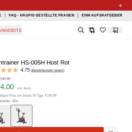
E
FAQ - HÄUFIG GESTELLTE FRAGEN
EINKAUFSRATGEBER
Search
ANGEBOTE
Produkt-Vergleichslis
items in favorit
Warenko
mtrainer HS-005H Host Rot
ews
4.75
(
Bewertungen lesen
)
t of 5 stars
€249.88
74.00
Inkl. MwSt.
rigste Preis der letzten 30 Tage: €249.88
riante: Rot