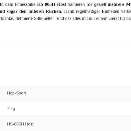
it dem Fitnessbike
HS-005H Host
trainieren Sie gezielt
mehrere Mu
nd sogar den unteren Rücken
. Dank regelmäßiger Einheiten verbe
chlanke, definierte Silhouette – und das alles mit nur einem Gerät für d
Hop-Sport
7 kg
HS-005H Host