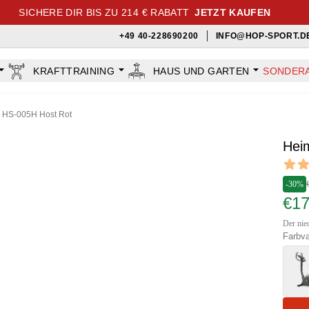
SICHERE DIR BIS ZU 214 € RABATT
JETZT KAUFEN
+49 40-228690200
INFO@HOP-SPORT.D
KRAFTTRAINING
HAUS UND GARTEN
SONDER
r HS-005H Host Rot
Hei
Revi
4.75 ou
-30%
€1
Der nied
Farbva