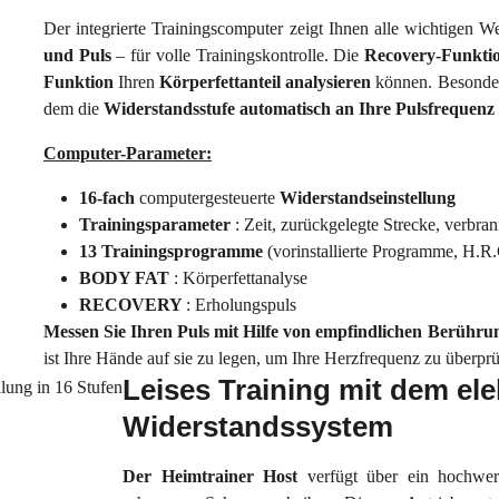
Der integrierte Trainingscomputer zeigt Ihnen alle wichtigen W
und Puls
– für volle Trainingskontrolle. Die
Recovery-Funkti
Funktion
Ihren
Körperfettanteil analysieren
können. Besonder
dem die
Widerstandsstufe automatisch an Ihre Pulsfrequenz
Computer-Parameter:
16-fach
computergesteuerte
Widerstandseinstellung
Trainingsparameter
: Zeit, zurückgelegte Strecke, verbr
13 Trainingsprogramme
(vorinstallierte Programme, H
BODY FAT
: Körperfettanalyse
RECOVERY
: Erholungspuls
Messen Sie Ihren Puls mit Hilfe von empfindlichen Berühru
ist Ihre Hände auf sie zu legen, um Ihre Herzfrequenz zu überpr
Leises Training mit dem el
Widerstandssystem
Der
Heimtrainer Host
verfügt über ein hochwe