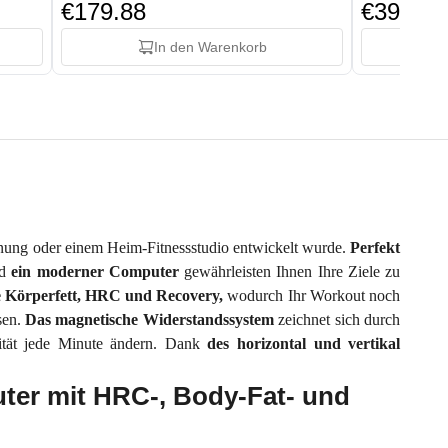
€179.88
€399.88
In den Warenkorb
Wohnung oder einem Heim-Fitnessstudio entwickelt wurde.
Perfekt
nd
ein
moderner
Computer
gewährleisten Ihnen Ihre Ziele zu
e Körperfett, HRC und Recovery,
wodurch Ihr Workout noch
sen.
Das magnetische Widerstandssystem
zeichnet sich durch
sität jede Minute ändern. Dank
des horizontal und vertikal
uter mit HRC-, Body-Fat- und