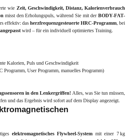
erte wie
Zeit, Geschwindigkeit, Distanz, Kalorienverbrauch
on
misst den Erholungspuls, während Sie mit der
BODY-FAT-
s effektiv: das
herzfrequenzgesteuerte HRC-Programm
, bei
 angepasst
wird – für ein individuell optimiertes Training.
annte Kalorien, Puls und Geschwindigkeit
.R.C Programm, User Programm, manuelles Programm)
ngssensoren in den Lenkergriffen!
Alles, was Sie tun müssen,
üfen und das Ergebnis wird sofort auf dem Display angezeigt.
ektromagnetischen
rtiges
elektromagnetisches Flywheel-System
mit einer 7 kg