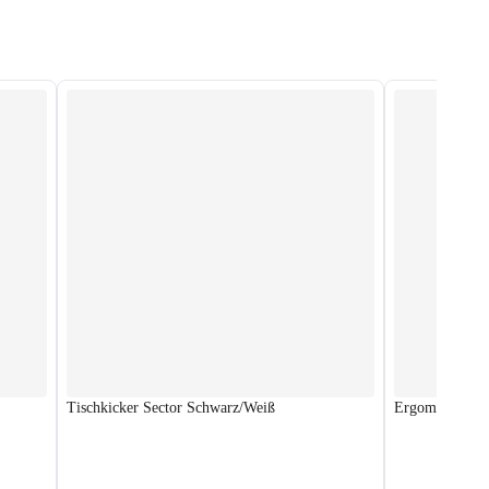
Tischkicker Sector Schwarz/Weiß
Ergometer HS