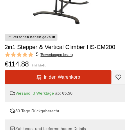
15 Personen haben gekauft
2in1 Stepper & Vertical Climber HS-CM200
Reviews
5
(
Bewertungen lesen
)
5 out of 5 stars
€114.88
Inkl. MwSt.
In den Warenkorb
Versand: 3 Werktage
ab:
€5.50
30 Tage Rückgaberecht
Zahlungs- und Liefermethoden
Details