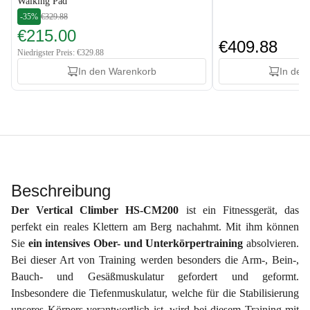
Walking Pad
-35%
€329.88
€215.00
€409.88
Niedrigster Preis: €329.88
In den Warenkorb
In den
Beschreibung
Der Vertical Climber HS-CM200
ist ein Fitnessgerät, das
perfekt ein reales Klettern am Berg nachahmt. Mit ihm können
Sie
ein intensives Ober- und Unterkörpertraining
absolvieren.
Bei dieser Art von Training werden besonders die Arm-, Bein-,
Bauch- und Gesäßmuskulatur gefordert und geformt.
Insbesondere die Tiefenmuskulatur, welche für die Stabilisierung
unseres Körpers verantwortlich ist, wird bei diesem Training mit