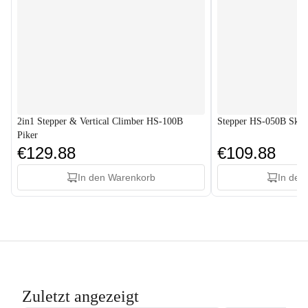
2in1 Stepper & Vertical Climber HS-100B
Stepper HS-050B Skit
Piker
€129.88
€109.88
In den Warenkorb
In den
Zuletzt angezeigt