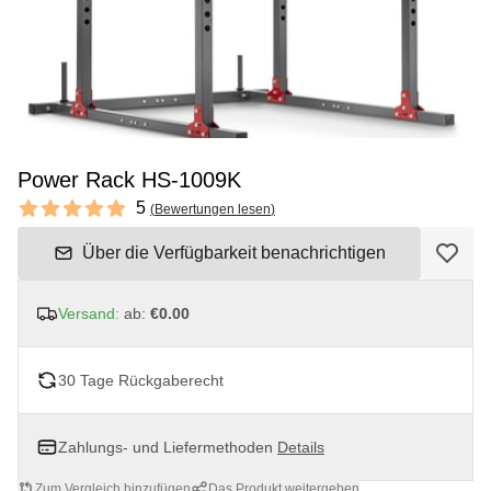
Power Rack HS-1009K
Reviews
5
(
Bewertungen lesen
)
5 out of 5 stars
Über die Verfügbarkeit benachrichtigen
Versand:
ab:
€0.00
30 Tage Rückgaberecht
Zahlungs- und Liefermethoden
Details
Zum Vergleich hinzufügen
Das Produkt weitergeben