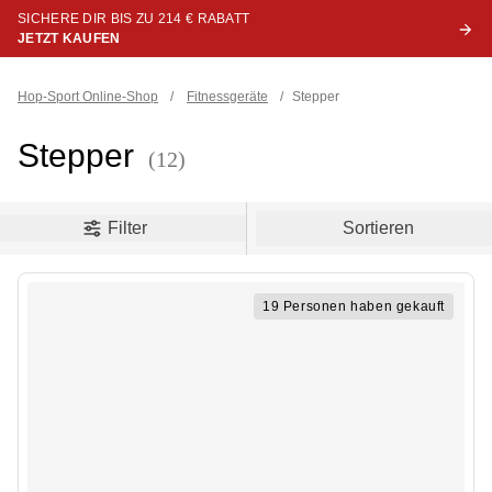
SICHERE DIR BIS ZU 214 € RABATT
JETZT KAUFEN
Hop-Sport Online-Shop
/
Fitnessgeräte
/
Stepper
Stepper
(12)
oduct filters
Filter
Sortieren
19 Personen haben gekauft