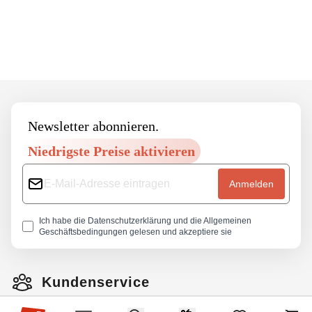
Footer
Newsletter abonnieren.
Niedrigste Preise aktivieren
Anmelden
Ich habe die
Datenschutzerklärung
und die
Allgemeinen
Geschäftsbedingungen
gelesen und akzeptiere sie
Kundenservice
Hop-sport.at