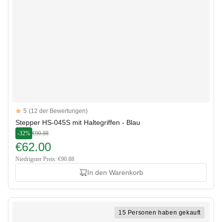
Reviews
5
(12 der Bewertungen)
5 out of 5 stars
Stepper HS-045S mit Haltegriffen - Blau
-32%
€90.88
€62.00
Niedrigster Preis: €90.88
In den Warenkorb
15 Personen haben gekauft