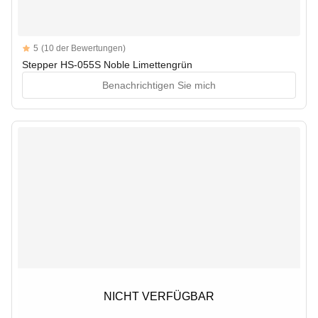
Reviews
5
(10 der Bewertungen)
5 out of 5 stars
Stepper HS-055S Noble Limettengrün
Benachrichtigen Sie mich
NICHT VERFÜGBAR
NICHT VERFÜGBAR