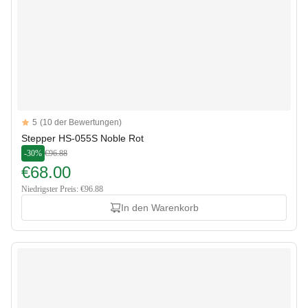
Reviews
5
(10 der Bewertungen)
5 out of 5 stars
Stepper HS-055S Noble Rot
-30%
€96.88
€68.00
Niedrigster Preis: €96.88
In den Warenkorb