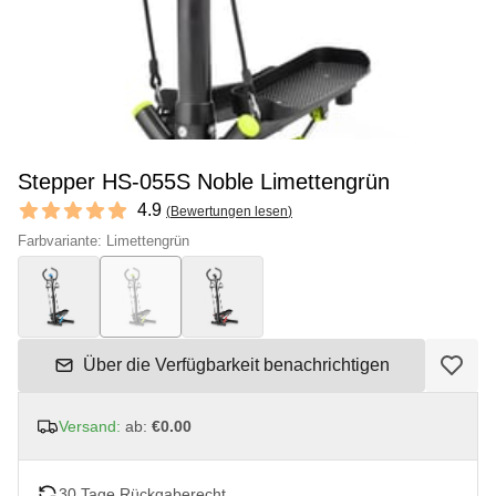
Stepper HS-055S Noble Limettengrün
Reviews
4.9
(
Bewertungen lesen
)
4.9 out of 5 stars
Farbvariante: Limettengrün
Über die Verfügbarkeit benachrichtigen
Versand:
ab:
€0.00
30 Tage Rückgaberecht