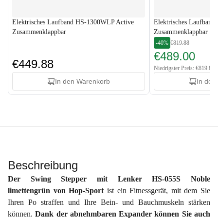
Elektrisches Laufband HS-1300WLP Active
Elektrisches Laufban
Zusammenklappbar
Zusammenklappbar
-40%
€819.88
€489.00
€449.88
Niedrigster Preis: €819.88
In den Warenkorb
In den
Beschreibung
Der Swing Stepper mit Lenker HS-055S Noble
limettengrün von Hop-Sport
ist ein Fitnessgerät, mit dem Sie
Ihren Po straffen und Ihre Bein- und Bauchmuskeln stärken
können.
Dank der abnehmbaren Expander können Sie auch