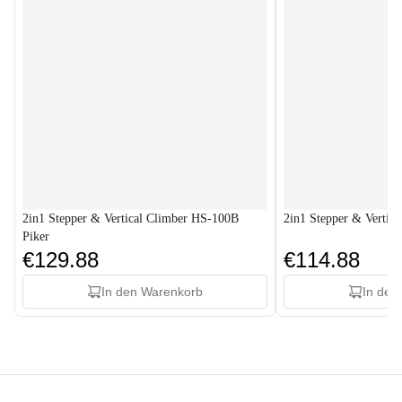
2in1 Stepper & Vertical Climber HS-100B
2in1 Stepper & Verti
Piker
€129.88
€114.88
In den Warenkorb
In den