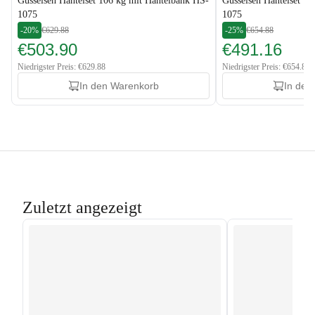
Gusseisen Hantelset 106 kg mit Hantelbank HS-
Gusseisen Hantelset 1
1075
1075
-20%
€629.88
-25%
€654.88
€503.90
€491.16
Niedrigster Preis: €629.88
Niedrigster Preis: €654.88
In den Warenkorb
In den
Zuletzt angezeigt