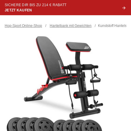
SICHERE DIR BIS ZU 214 € RABATT
JETZT KAUFEN
Hop-Sport Online-Shop
/
Hantelbank mit Gewichten
/
Kunststoff Hantelse