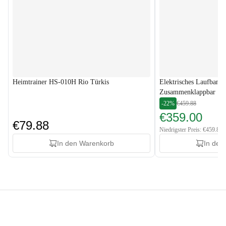
Heimtrainer HS-010H Rio Türkis
Elektrisches Laufban
Zusammenklappbar
-22%
€459.88
€359.00
€79.88
Niedrigster Preis: €459.88
In den Warenkorb
In den