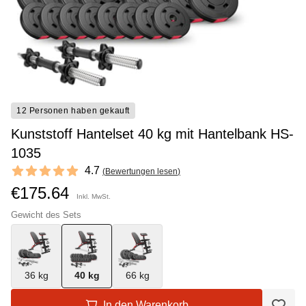
12 Personen haben gekauft
Kunststoff Hantelset 40 kg mit Hantelbank HS-
1035
Reviews
4.7
(
Bewertungen lesen
)
4.7 out of 5 stars
€175.64
Inkl. MwSt.
Gewicht des Sets
36 kg
40 kg
66 kg
In den Warenkorb