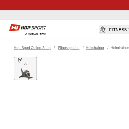
Hop-sport.at
FITNESS
OFFIZIELLER SHOP
Hop-Sport Online-Shop
/
Fitnessgeräte
/
Heimtrainer
/
Heimtraine