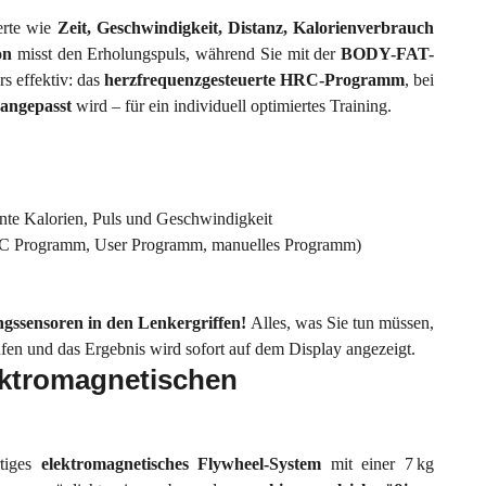
erte wie
Zeit, Geschwindigkeit, Distanz, Kalorienverbrauch
on
misst den Erholungspuls, während Sie mit der
BODY-FAT-
s effektiv: das
herzfrequenzgesteuerte HRC-Programm
, bei
 angepasst
wird – für ein individuell optimiertes Training.
annte Kalorien, Puls und Geschwindigkeit
.R.C Programm, User Programm, manuelles Programm)
ngssensoren in den Lenkergriffen!
Alles, was Sie tun müssen,
üfen und das Ergebnis wird sofort auf dem Display angezeigt.
ektromagnetischen
rtiges
elektromagnetisches Flywheel-System
mit einer 7 kg