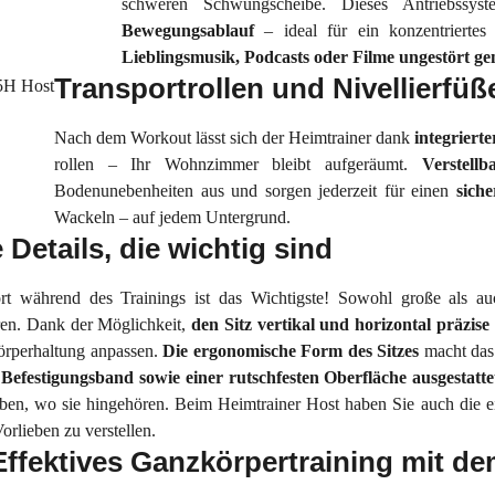
schweren Schwungscheibe. Dieses Antriebssys
Bewegungsablauf
– ideal für ein konzentriertes
Lieblingsmusik, Podcasts oder Filme ungestört ge
Transportrollen und Nivellierfüß
Nach dem Workout lässt sich der Heimtrainer dank
integriert
rollen – Ihr Wohnzimmer bleibt aufgeräumt.
Verstell
Bodenunebenheiten aus und sorgen jederzeit für einen
siche
Wackeln – auf jedem Untergrund.
e Details, die wichtig sind
t während des Trainings ist das Wichtigste! Sowohl große als au
eren. Dank der Möglichkeit,
den Sitz vertikal und horizontal präzise 
örperhaltung anpassen.
Die ergonomische Form des Sitzes
macht das
Befestigungsband sowie einer rutschfesten Oberfläche ausgestatt
iben, wo sie hingehören. Beim Heimtrainer Host haben Sie auch die 
orlieben zu verstellen.
Effektives Ganzkörpertraining mit d