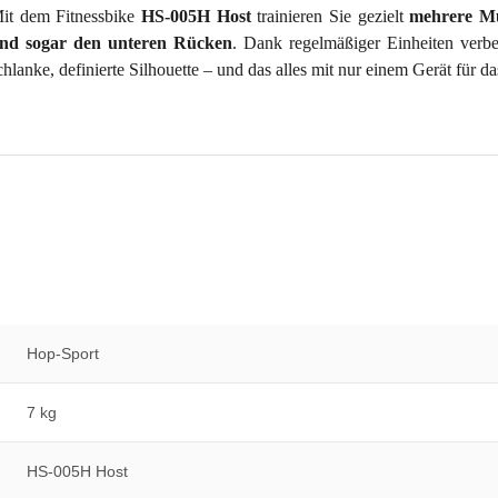
it dem Fitnessbike
HS-005H Host
trainieren Sie gezielt
mehrere Mu
nd sogar den unteren Rücken
. Dank regelmäßiger Einheiten verbe
chlanke, definierte Silhouette – und das alles mit nur einem Gerät für d
Hop-Sport
7 kg
HS-005H Host