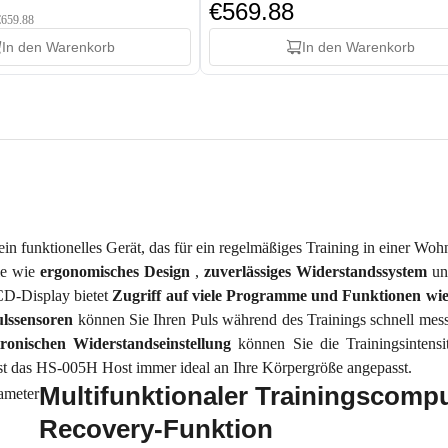
€569.88
 €659.88
In den Warenkorb
In den Warenkorb
 ein funktionelles Gerät, das für ein regelmäßiges Training in einer 
le wie
ergonomisches
Design
,
zuverlässiges
Widerstandssystem
u
CD-Display bietet
Zugriff auf viele Programme und Funktionen wi
ulssensoren
können Sie Ihren Puls während des Trainings schnell mes
tronischen
Widerstandseinstellung
können Sie die Trainingsinten
st das HS-005H Host immer ideal an Ihre Körpergröße angepasst.
Multifunktionaler Trainingscomp
Recovery-Funktion