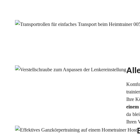
All
Komfor
traini
Ihre K
einem 
da ble
Ihren V