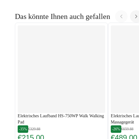
Das könnte Ihnen auch gefallen
Elektrisches Laufband HS-750WP Walk Walking
Elektrisches L
Pad
Massagegerät
-35%
€329.88
-26%
€659.88
€215.00
€489.00