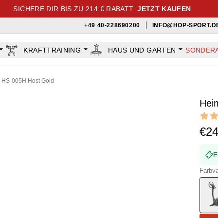
SICHERE DIR BIS ZU 214 € RABATT
JETZT KAUFEN
+49 40-228690200
INFO@HOP-SPORT.D
KRAFTTRAINING
HAUS UND GARTEN
SONDER
r HS-005H Host Gold
Hei
Revi
4.75 ou
€2
E
Farbva