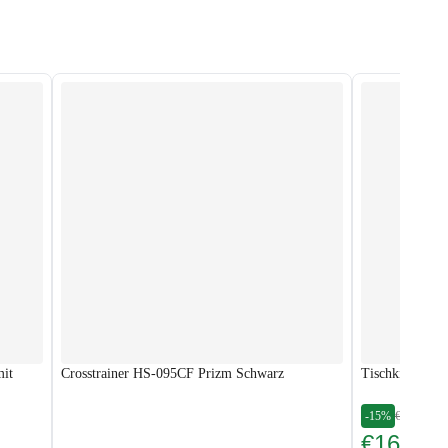
mit
Crosstrainer HS-095CF Prizm Schwarz
Tischkicker Co
-15%
€189.88
€161.40