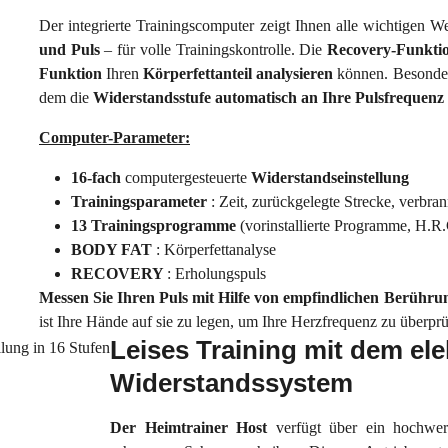
Der integrierte Trainingscomputer zeigt Ihnen alle wichtigen W
und Puls
– für volle Trainingskontrolle. Die
Recovery-Funkti
Funktion
Ihren
Körperfettanteil analysieren
können. Besonder
dem die
Widerstandsstufe automatisch an Ihre Pulsfrequenz
Computer-Parameter:
16-fach
computergesteuerte
Widerstandseinstellung
Trainingsparameter
: Zeit, zurückgelegte Strecke, verbr
13 Trainingsprogramme
(vorinstallierte Programme, H
BODY FAT
: Körperfettanalyse
RECOVERY
: Erholungspuls
Messen Sie Ihren Puls mit Hilfe von empfindlichen Berühru
ist Ihre Hände auf sie zu legen, um Ihre Herzfrequenz zu überpr
Leises Training mit dem el
Widerstandssystem
Der
Heimtrainer Host
verfügt über ein hochwe