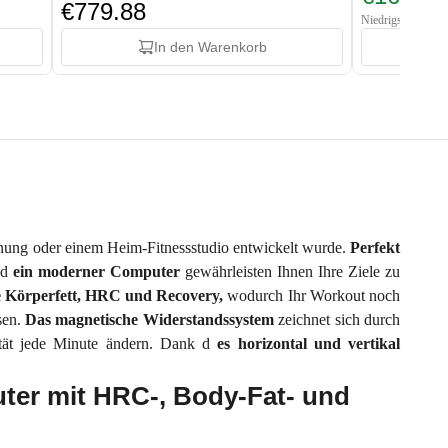
€779.88
Niedrigster Preis:
In den Warenkorb
Wohnung oder einem Heim-Fitnessstudio entwickelt wurde.
Perfekt
nd
ein
moderner
Computer
gewährleisten Ihnen Ihre Ziele zu
e Körperfett, HRC und Recovery,
wodurch Ihr Workout noch
sen.
Das
magnetische Widerstandssystem
zeichnet sich durch
sität jede Minute ändern. Dank d
es horizontal und vertikal
uter mit HRC-, Body-Fat- und