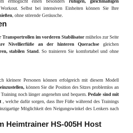
tem ermöglicht einen besonders
ruhigen, gleichmäßigen
 Workout. Selbst bei intensiven Einheiten können Sie Ihre
nießen
, ohne störende Geräusche.
en
er Transportrollen im vorderen Stabilisator
mühelos zur Seite
bare Nivellierfüße an der hinteren Querachse
gleichen
ren, stabilen Stand
. So trainieren Sie komfortabel und ohne
ch kleinere Personen können erfolgreich mit diesem Modell
einzustellen,
können Sie die Position des Sitzes problemlos an
 Training noch länger angenehm und bequem.
Pedale sind mit
et
, welche dafür sorgen, dass Ihre Füße während des Trainings
einzigartige Möglichkeit den Neigungswinkel des Lenkers nach
em Heimtrainer HS-005H Host