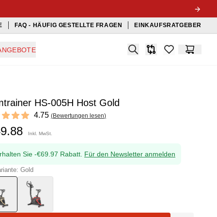
E
FAQ - HÄUFIG GESTELLTE FRAGEN
EINKAUFSRATGEBER
Search
ANGEBOTE
Produkt-Vergleichslis
items in favorit
Warenko
mtrainer HS-005H Host Gold
ews
4.75
(
Bewertungen lesen
)
t of 5 stars
49.88
Inkl. MwSt.
rhalten Sie -€69.97 Rabatt.
Für den Newsletter anmelden
riante: Gold