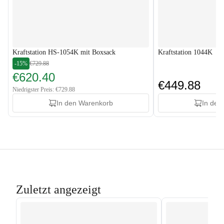
Kraftstation HS-1054K mit Boxsack
Kraftstation 1044K
-15%
€729.88
€620.40
€449.88
Niedrigster Preis: €729.88
In den Warenkorb
In den
Zuletzt angezeigt