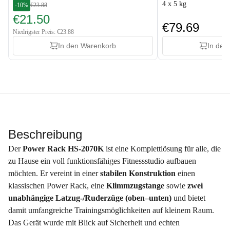
4 x 5 kg
-10%
€23.88
€21.50
€79.69
Niedrigster Preis: €23.88
In den Warenkorb
In den
Beschreibung
Der
Power Rack HS-2070K
ist eine Komplettlösung für alle, die
zu Hause ein voll funktionsfähiges Fitnessstudio aufbauen
möchten. Er vereint in einer
stabilen Konstruktion
einen
klassischen Power Rack, eine
Klimmzugstange
sowie
zwei
unabhängige Latzug-/Ruderzüge (oben–unten)
und bietet
damit umfangreiche Trainingsmöglichkeiten auf kleinem Raum.
Das Gerät wurde mit Blick auf Sicherheit und echten