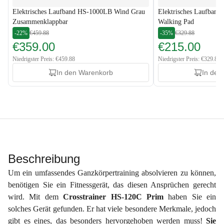
Elektrisches Laufband HS-1000LB Wind Grau
Elektrisches Laufban
Zusammenklappbar
Walking Pad
-22%
€459.88
-35%
€329.88
€359.00
€215.00
Niedrigster Preis: €459.88
Niedrigster Preis: €329.88
In den Warenkorb
In den
Beschreibung
Um ein umfassendes Ganzkörpertraining absolvieren zu können,
benötigen Sie ein Fitnessgerät, das diesen Ansprüchen gerecht
wird. Mit dem
Crosstrainer HS-120C Prim
haben Sie ein
solches Gerät gefunden. Er hat viele besondere Merkmale, jedoch
gibt es eines, das besonders hervorgehoben werden muss!
Sie