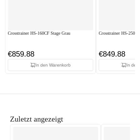
Crosstrainer HS-160CF Stage Grau
Crosstrainer HS-250C
€859.88
€849.88
In den Warenkorb
In den
Zuletzt angezeigt