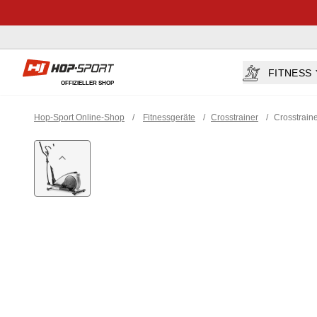
Hop-sport.at
FITNESS
OFFIZIELLER SHOP
Hop-Sport Online-Shop
/
Fitnessgeräte
/
Crosstrainer
/
Crosstrain