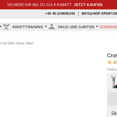
SICHERE DIR BIS ZU 214 € RABATT
JETZT KAUFEN
+49 40-228690200
INFO@HOP-SPORT.D
KRAFTTRAINING
HAUS UND GARTEN
SONDER
er HS-060C Blaze Silber
Cros
Revi
5 out o
Farbva