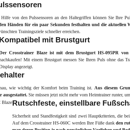
ulssensoren
 Hilfe von den Pulssensoren an den Haltegriffen können Sie Ihre P
den Händen für ein paar Sekunden festhalten und die aktuellen 
ünschten Trainingsziele schneller erreichen.
Kompatibel mit Brustgurt
Der Crosstrainer Blaze ist mit dem Brustgurt HS-095PR von
nachkaufen! Mit einem Brustgurt messen Sie Ihren Puls ohne das Tr
Display angezeigt.
ehalter
nau, wie wichtig der Komfort beim Training ist.
Aus diesem Grun
r ausgestattet.
Sie müssen jetzt nicht mehr vom Heimtrainer runter, um
Rutschfeste, einstellbare Fußsch
Sicherheit und Standfestigkeit sind zwei Hauptkriterien, die be
Auf dem Crosstrainer HS-060C werden Ihre Füße dank
den ru
man deren Position je nach persönlichen Vorlieben und Bedü