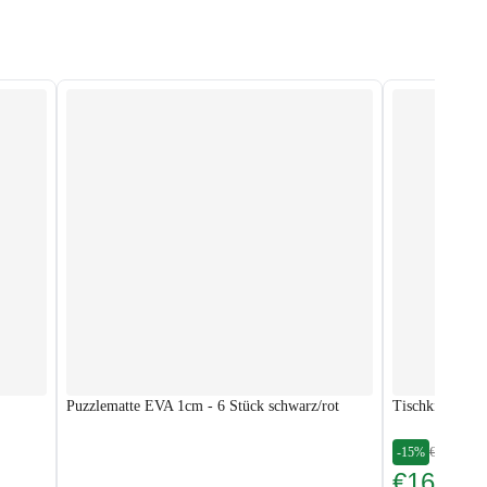
Puzzlematte EVA 1cm - 6 Stück schwarz/rot
Tischkicker Co
-15%
€189.88
€161.40