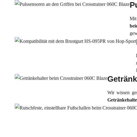
P
Mit
bei
gew
Getränk
Wir wissen ge
Getränkehalte