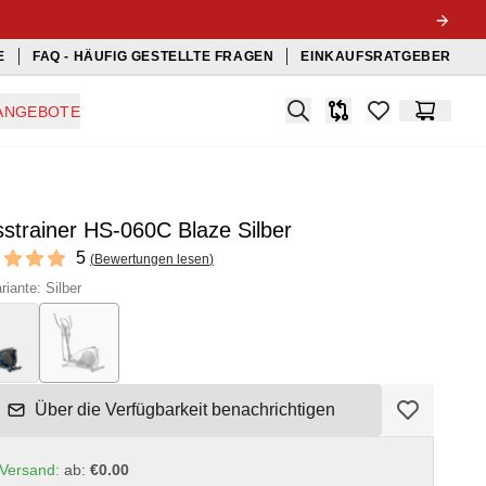
E
FAQ - HÄUFIG GESTELLTE FRAGEN
EINKAUFSRATGEBER
Search
ANGEBOTE
Produkt-Vergleichslis
items in favorit
Warenko
strainer HS-060C Blaze Silber
ews
5
(
Bewertungen lesen
)
f 5 stars
riante: Silber
Über die Verfügbarkeit benachrichtigen
Versand:
ab:
€0.00