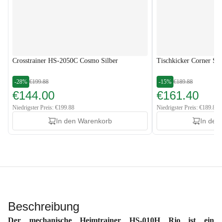
Crosstrainer HS-2050C Cosmo Silber
Tischkicker Corner Sc
-28%
€199.88
-15%
€189.88
€144.00
€161.40
Niedrigster Preis: €199.88
Niedrigster Preis: €189.88
In den Warenkorb
In den
Beschreibung
Der mechanische Heimtrainer HS-010H Rio ist ein