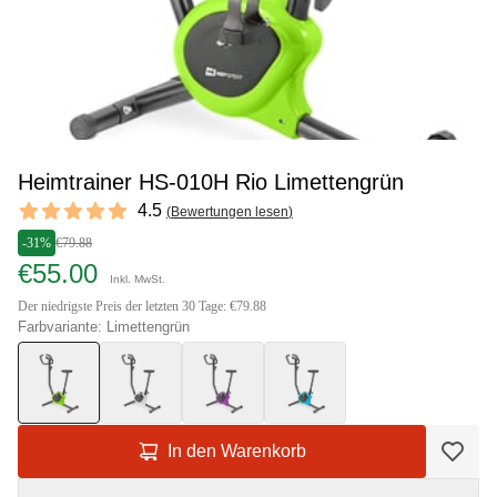
Heimtrainer HS-010H Rio Limettengrün
Reviews
4.5
(
Bewertungen lesen
)
4.5 out of 5 stars
-31%
€79.88
€55.00
Inkl. MwSt.
Der niedrigste Preis der letzten 30 Tage: €79.88
Farbvariante: Limettengrün
In den Warenkorb